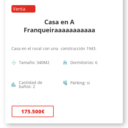
Venta
Casa en A
Franqueiraaaaaaaaaaa
Casa en el rural con una construcción 1943.
Tamaño
:
340
M2
Dormitorios
:
6
Cantidad de
Párking
:
si
baños
:
2
175.500
€