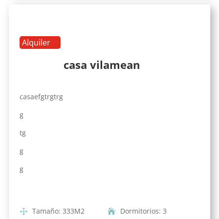
Alquiler
casa vilamean
casaefgtrgtrg
g
tg
g
g
Tamaño
:
333
M2
Dormitorios
:
3