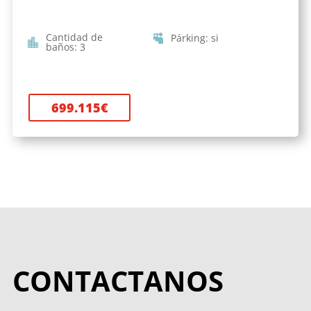
Cantidad de
Párking
:
si
baños
:
3
699.115
€
CONTACTANOS