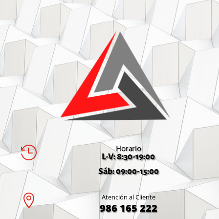
Horario

L-V: 8:30-19:00
Sáb: 09:00-15:00

Atención al Cliente
986 165 222