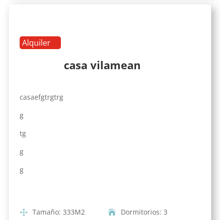
Alquiler
casa vilamean
casaefgtrgtrg
g
tg
g
g
Tamaño
:
333
M2
Dormitorios
:
3