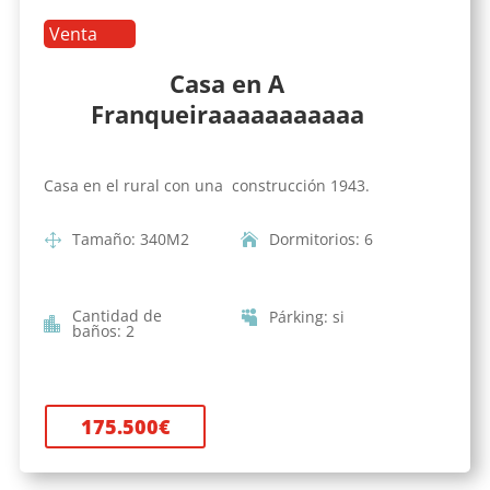
Venta
Casa en A
Franqueiraaaaaaaaaaa
Casa en el rural con una construcción 1943.
Tamaño
:
340
M2
Dormitorios
:
6
Cantidad de
Párking
:
si
baños
:
2
175.500
€