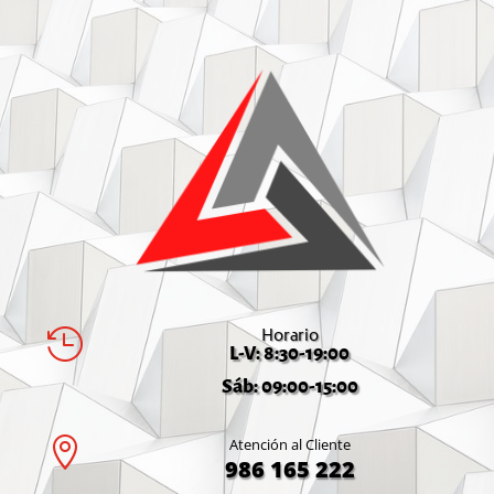
Horario

L-V: 8:30-19:00
Sáb: 09:00-15:00

Atención al Cliente
986 165 222