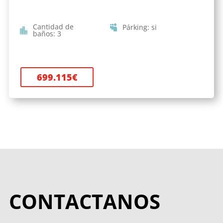
Cantidad de
Párking
:
si
baños
:
3
699.115
€
CONTACTANOS