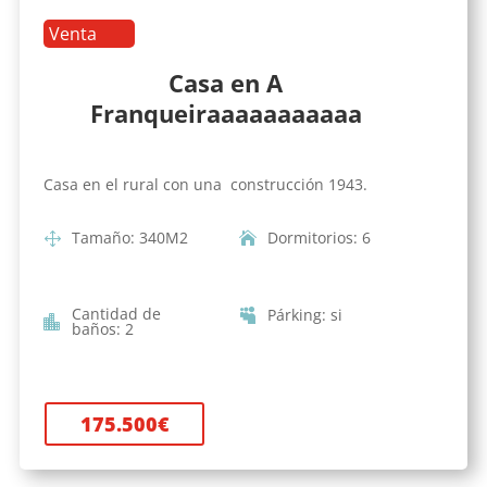
Venta
Casa en A
Franqueiraaaaaaaaaaa
Casa en el rural con una construcción 1943.
Tamaño
:
340
M2
Dormitorios
:
6
Cantidad de
Párking
:
si
baños
:
2
175.500
€