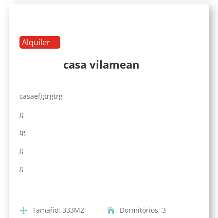
Alquiler
casa vilamean
casaefgtrgtrg
g
tg
g
g
Tamaño
:
333
M2
Dormitorios
:
3