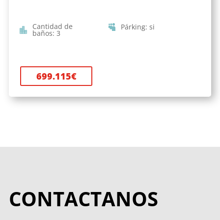
Cantidad de
Párking
:
si
baños
:
3
699.115
€
CONTACTANOS