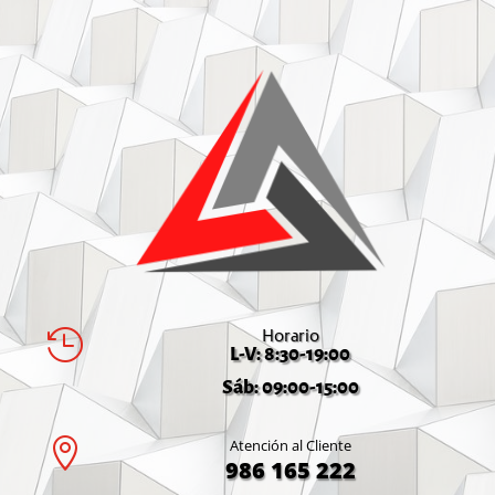
Horario

L-V: 8:30-19:00
Sáb: 09:00-15:00

Atención al Cliente
986 165 222