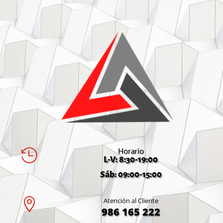
Horario

L-V: 8:30-19:00
Sáb: 09:00-15:00

Atención al Cliente
986 165 222