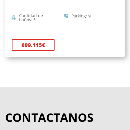
Cantidad de
Párking
:
si
baños
:
3
699.115
€
CONTACTANOS