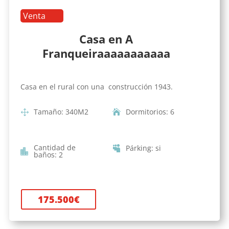
Venta
Casa en A
Franqueiraaaaaaaaaaa
Casa en el rural con una construcción 1943.
Tamaño
:
340
M2
Dormitorios
:
6
Cantidad de
Párking
:
si
baños
:
2
175.500
€