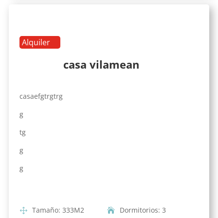
Alquiler
casa vilamean
casaefgtrgtrg
g
tg
g
g
Tamaño
:
333
M2
Dormitorios
:
3