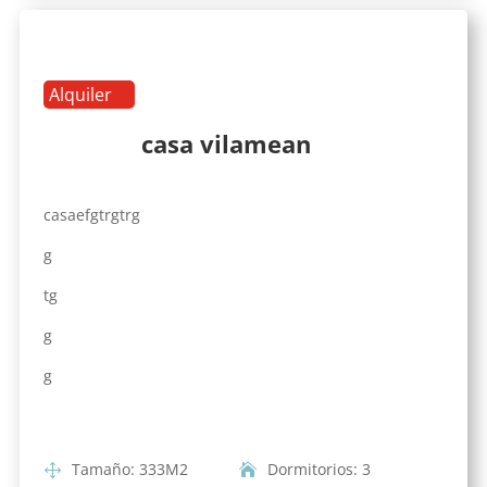
Alquiler
casa vilamean
casaefgtrgtrg
g
tg
g
g
Tamaño
:
333
M2
Dormitorios
:
3