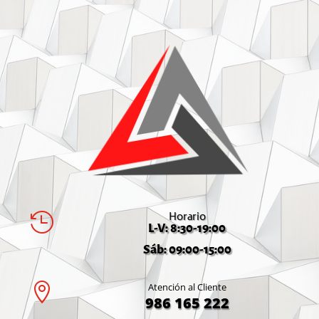
Horario

L-V: 8:30-19:00
Sáb: 09:00-15:00

Atención al Cliente
986 165 222