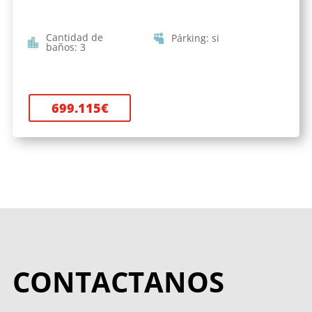
Cantidad de
Párking
:
si
baños
:
3
699.115
€
CONTACTANOS