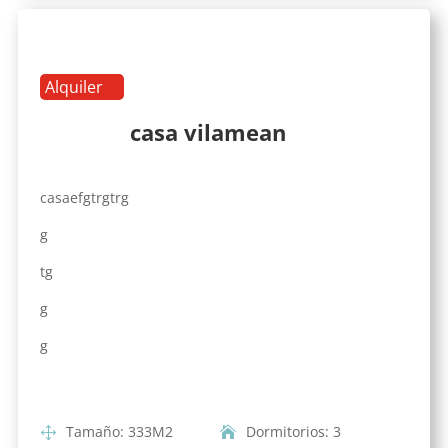
Alquiler
casa vilamean
casaefgtrgtrg
g
tg
g
g
Tamaño
:
333
M2
Dormitorios
:
3