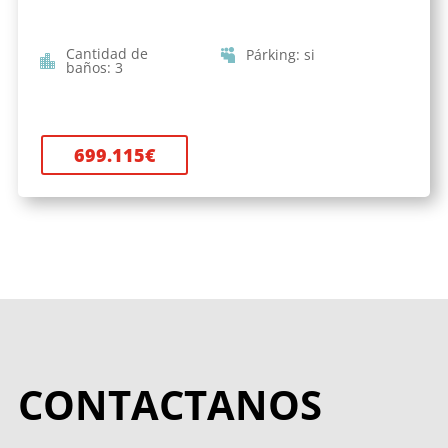
Cantidad de
Párking
:
si
baños
:
3
699.115
€
CONTACTANOS