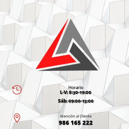
Horario

L-V: 8:30-19:00
Sáb: 09:00-15:00

Atención al Cliente
986 165 222