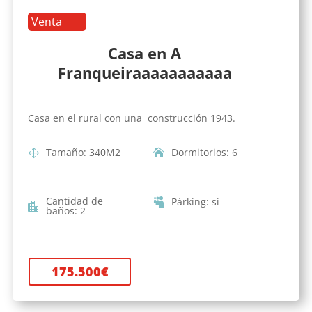
Venta
Casa en A
Franqueiraaaaaaaaaaa
Casa en el rural con una construcción 1943.
Tamaño
:
340
M2
Dormitorios
:
6
Cantidad de
Párking
:
si
baños
:
2
175.500
€