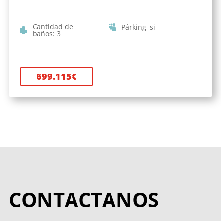
Cantidad de
Párking
:
si
baños
:
3
699.115
€
CONTACTANOS