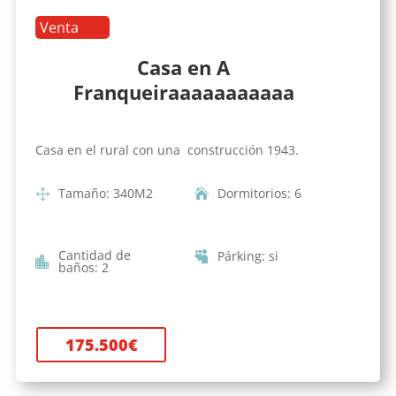
Venta
Casa en A
Franqueiraaaaaaaaaaa
Casa en el rural con una construcción 1943.
Tamaño
:
340
M2
Dormitorios
:
6
Cantidad de
Párking
:
si
baños
:
2
175.500
€