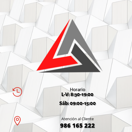
Horario

L-V: 8:30-19:00
Sáb: 09:00-15:00

Atención al Cliente
986 165 222