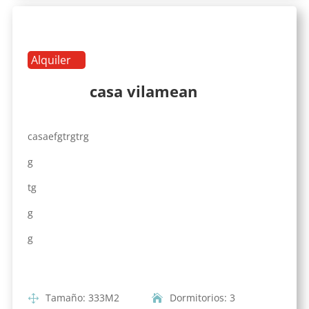
Alquiler
casa vilamean
casaefgtrgtrg
g
tg
g
g
Tamaño
:
333
M2
Dormitorios
:
3