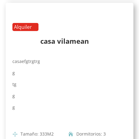
Alquiler
casa vilamean
casaefgtrgtrg
g
tg
g
g
Tamaño
:
333
M2
Dormitorios
:
3