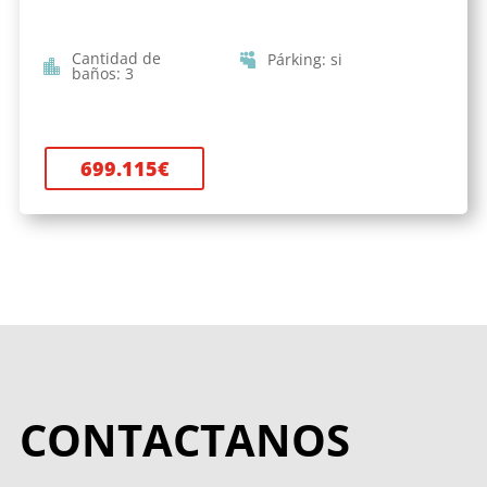
Cantidad de
Párking
:
si
baños
:
3
699.115
€
CONTACTANOS