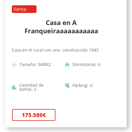
Venta
Casa en A
Franqueiraaaaaaaaaaa
Casa en el rural con una construcción 1943.
Tamaño
:
340
M2
Dormitorios
:
6
Cantidad de
Párking
:
si
baños
:
2
175.500
€