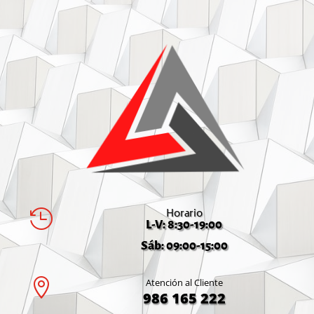
Horario

L-V: 8:30-19:00
Sáb: 09:00-15:00

Atención al Cliente
986 165 222