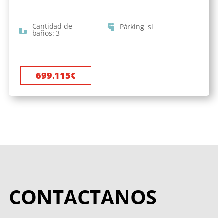
Cantidad de
Párking
:
si
baños
:
3
699.115
€
CONTACTANOS