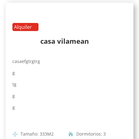
Alquiler
casa vilamean
casaefgtrgtrg
g
tg
g
g
Tamaño
:
333
M2
Dormitorios
:
3