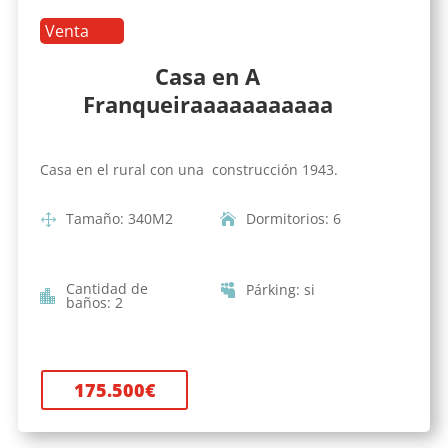
Venta
Casa en A
Franqueiraaaaaaaaaaa
Casa en el rural con una construcción 1943.
Tamaño
:
340
M2
Dormitorios
:
6
Cantidad de
Párking
:
si
baños
:
2
175.500
€