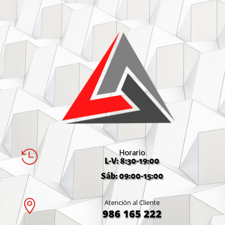
Horario

L-V: 8:30-19:00
Sáb: 09:00-15:00

Atención al Cliente
986 165 222