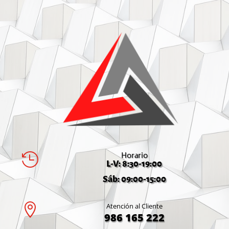
Horario

L-V: 8:30-19:00
Sáb: 09:00-15:00

Atención al Cliente
986 165 222