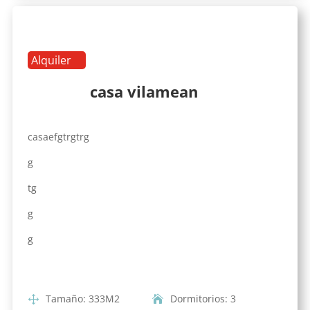
Alquiler
casa vilamean
casaefgtrgtrg
g
tg
g
g
Tamaño
:
333
M2
Dormitorios
:
3