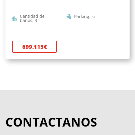
Cantidad de
Párking
:
si
baños
:
3
699.115
€
CONTACTANOS