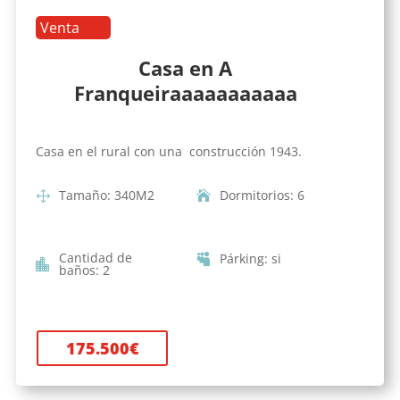
Venta
Casa en A
Franqueiraaaaaaaaaaa
Casa en el rural con una construcción 1943.
Tamaño
:
340
M2
Dormitorios
:
6
Cantidad de
Párking
:
si
baños
:
2
175.500
€