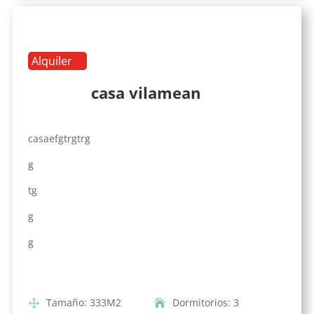
Alquiler
casa vilamean
casaefgtrgtrg
g
tg
g
g
Tamaño
:
333
M2
Dormitorios
:
3