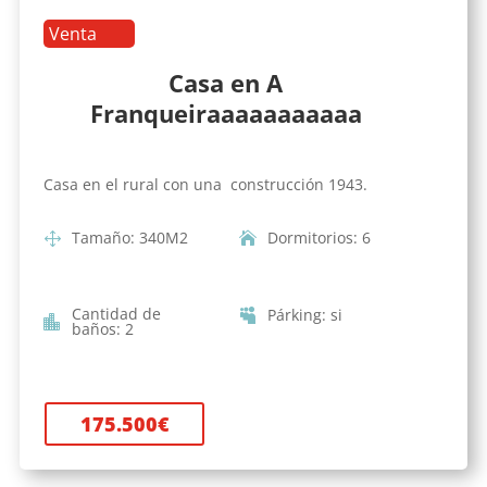
Venta
Casa en A
Franqueiraaaaaaaaaaa
Casa en el rural con una construcción 1943.
Tamaño
:
340
M2
Dormitorios
:
6
Cantidad de
Párking
:
si
baños
:
2
175.500
€