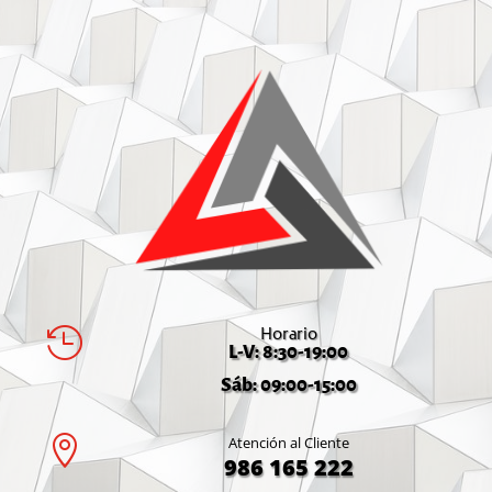
Horario

L-V: 8:30-19:00
Sáb: 09:00-15:00

Atención al Cliente
986 165 222