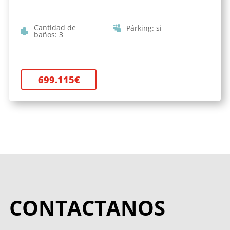
Cantidad de
Párking
:
si
baños
:
3
699.115
€
CONTACTANOS