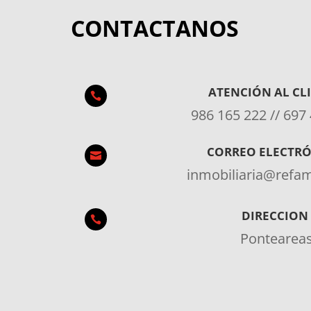
CONTACTANOS
ATENCIÓN AL CL

986 165 222 // 697
CORREO ELECTR

inmobiliaria@ref
DIRECCION

Pontearea