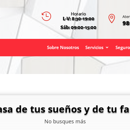
Horario


Aten
L-V: 8:30-19:00
98
Sáb: 09:00-15:00
Sobre Nosotros
Servicios
Seguro
asa de tus sueños y de tu fa
No busques más