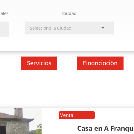
iales
Ciudad
Servicios
Financiación
Venta
Casa en A Franq