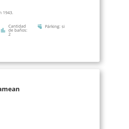
n 1943.
Cantidad
Párking
:
si
de baños
:
2
lamean