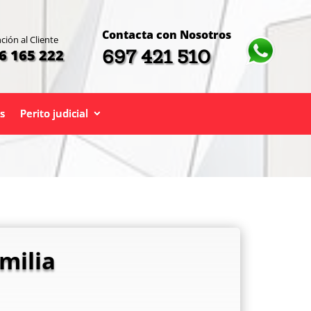
Contacta con Nosotros
ción al Cliente
697 421 510
6 165 222
s
Perito judicial
milia