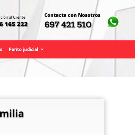
Contacta con Nosotros
ción al Cliente
697 421 510
6 165 222
s
Perito judicial
milia