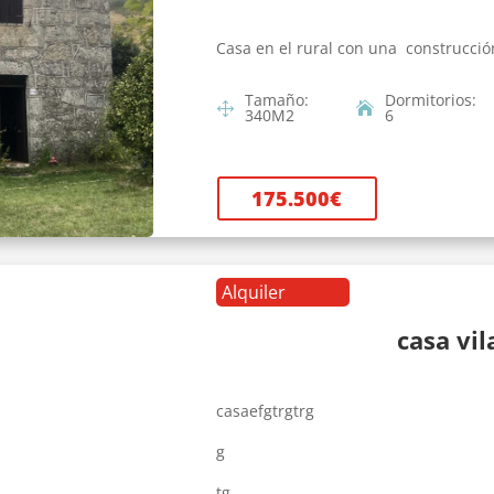
Casa en el rural con una construcció
Tamaño
:
Dormitorios
:
340
M2
6
175.500
€
Alquiler
casa vi
casaefgtrgtrg
g
tg