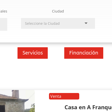
iales
Ciudad
Servicios
Financiación
Venta
Casa en A Franq