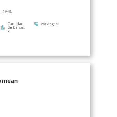
n 1943.
Cantidad
Párking
:
si
de baños
:
2
lamean