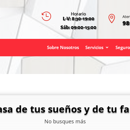
Horario


Aten
L-V: 8:30-19:00
98
Sáb: 09:00-15:00
Sobre Nosotros
Servicios
Seguro
asa de tus sueños y de tu fa
No busques más