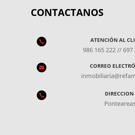
CONTACTANOS
ATENCIÓN AL CL

986 165 222 // 697
CORREO ELECTR

inmobiliaria@ref
DIRECCION

Pontearea