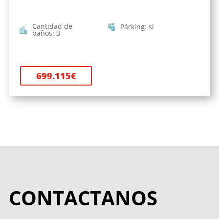
Cantidad de
Párking
:
si
baños
:
3
699.115
€
CONTACTANOS