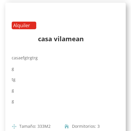
Alquiler
casa vilamean
casaefgtrgtrg
g
tg
g
g
Tamaño
:
333
M2
Dormitorios
:
3