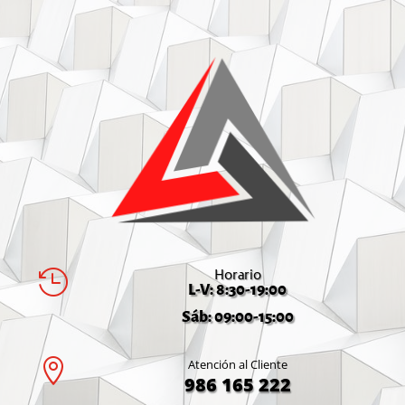
Horario

L-V: 8:30-19:00
Sáb: 09:00-15:00

Atención al Cliente
986 165 222