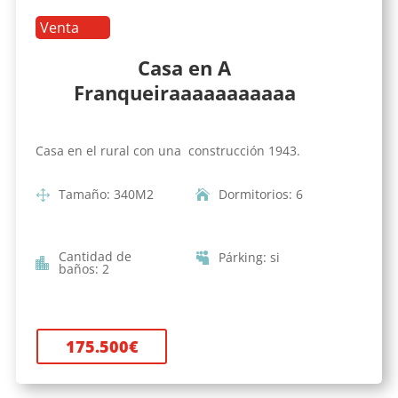
Venta
Casa en A
Franqueiraaaaaaaaaaa
Casa en el rural con una construcción 1943.
Tamaño
:
340
M2
Dormitorios
:
6
Cantidad de
Párking
:
si
baños
:
2
175.500
€