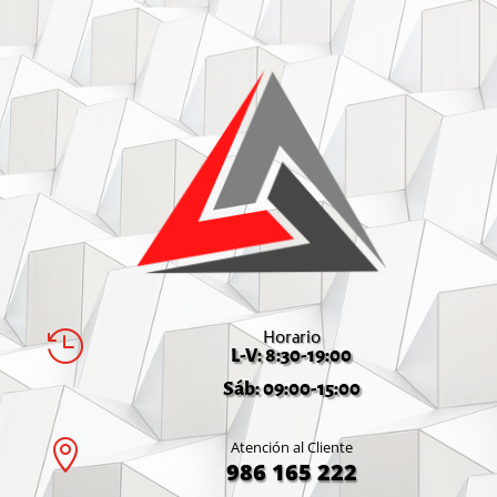
Horario

L-V: 8:30-19:00
Sáb: 09:00-15:00

Atención al Cliente
986 165 222