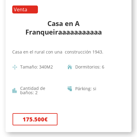
Venta
Casa en A
Franqueiraaaaaaaaaaa
Casa en el rural con una construcción 1943.
Tamaño
:
340
M2
Dormitorios
:
6
Cantidad de
Párking
:
si
baños
:
2
175.500
€