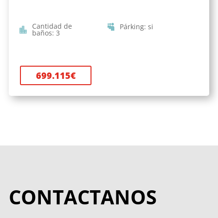
Cantidad de
Párking
:
si
baños
:
3
699.115
€
CONTACTANOS