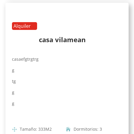
Alquiler
casa vilamean
casaefgtrgtrg
g
tg
g
g
Tamaño
:
333
M2
Dormitorios
:
3