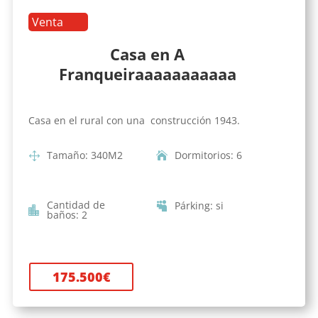
Venta
Casa en A
Franqueiraaaaaaaaaaa
Casa en el rural con una construcción 1943.
Tamaño
:
340
M2
Dormitorios
:
6
Cantidad de
Párking
:
si
baños
:
2
175.500
€