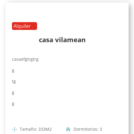
Alquiler
casa vilamean
casaefgtrgtrg
g
tg
g
g
Tamaño
:
333
M2
Dormitorios
:
3