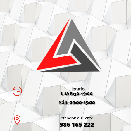
Horario

L-V: 8:30-19:00
Sáb: 09:00-15:00

Atención al Cliente
986 165 222