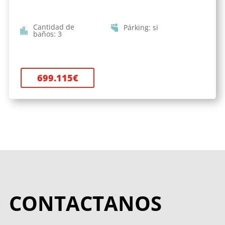
Cantidad de
Párking
:
si
baños
:
3
699.115
€
CONTACTANOS