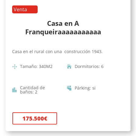
Venta
Casa en A
Franqueiraaaaaaaaaaa
Casa en el rural con una construcción 1943.
Tamaño
:
340
M2
Dormitorios
:
6
Cantidad de
Párking
:
si
baños
:
2
175.500
€