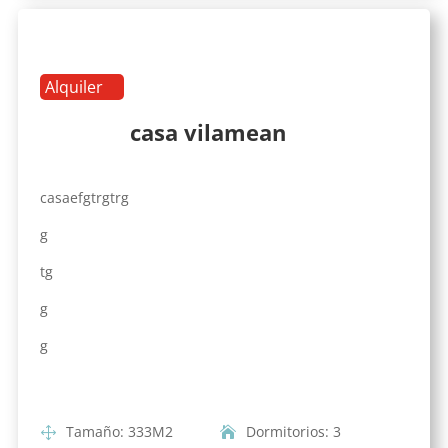
Alquiler
casa vilamean
casaefgtrgtrg
g
tg
g
g
Tamaño
:
333
M2
Dormitorios
:
3