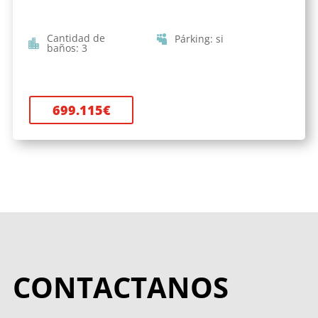
Cantidad de
Párking
:
si
baños
:
3
699.115
€
CONTACTANOS