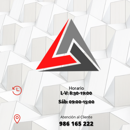
Horario

L-V: 8:30-19:00
Sáb: 09:00-15:00

Atención al Cliente
986 165 222