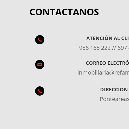
CONTACTANOS
ATENCIÓN AL CL

986 165 222 // 697
CORREO ELECTR

inmobiliaria@ref
DIRECCION

Pontearea