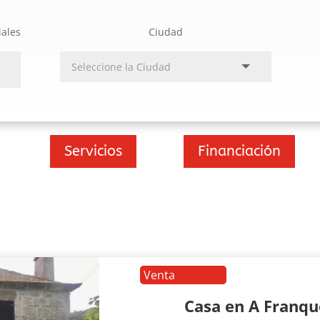
iales
Ciudad
Servicios
Financiación
Venta
Casa en A Franq