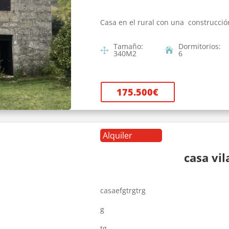
Casa en el rural con una construcció
Tamaño
:
Dormitorios
:
340
M2
6
175.500
€
Alquiler
casa vi
casaefgtrgtrg
g
tg