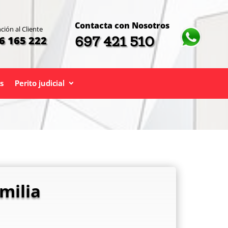
Contacta con Nosotros
ción al Cliente
697 421 510
6 165 222
s
Perito judicial
milia