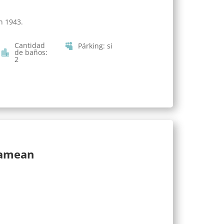
n 1943.
Cantidad
Párking
:
si
de baños
:
2
lamean