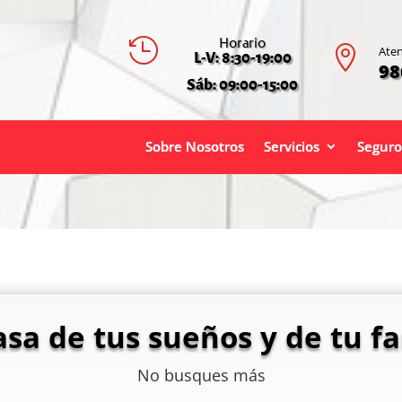
Horario


Aten
L-V: 8:30-19:00
98
Sáb: 09:00-15:00
Sobre Nosotros
Servicios
Seguro
asa de tus sueños y de tu fa
No busques más