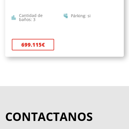
Cantidad de
Párking
:
si
baños
:
3
699.115
€
CONTACTANOS