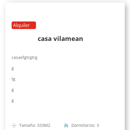
Alquiler
casa vilamean
casaefgtrgtrg
g
tg
g
g
Tamaño
:
333
M2
Dormitorios
:
3