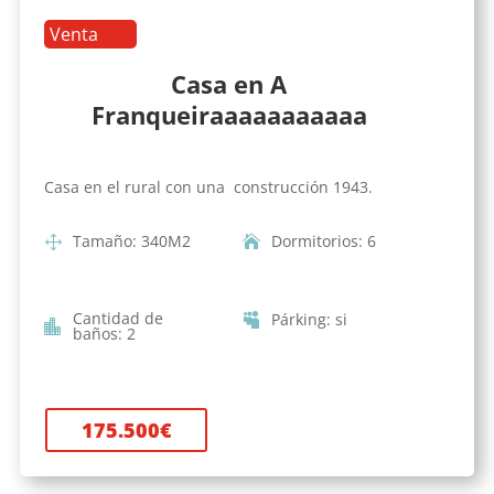
Venta
Casa en A
Franqueiraaaaaaaaaaa
Casa en el rural con una construcción 1943.
Tamaño
:
340
M2
Dormitorios
:
6
Cantidad de
Párking
:
si
baños
:
2
175.500
€