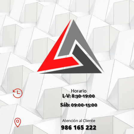
Horario

L-V: 8:30-19:00
Sáb: 09:00-15:00

Atención al Cliente
986 165 222