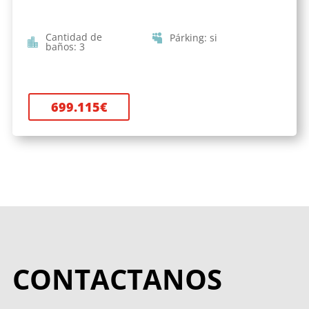
Cantidad de
Párking
:
si
baños
:
3
699.115
€
CONTACTANOS