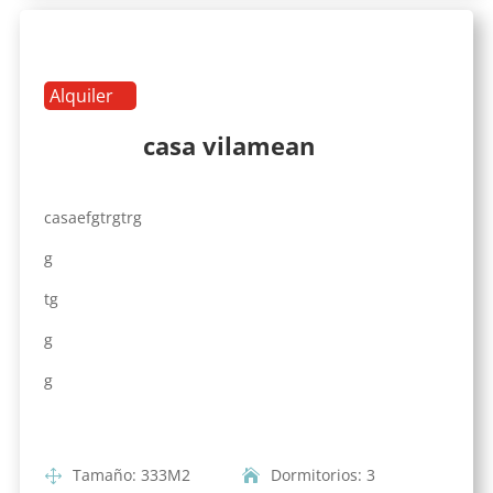
Alquiler
casa vilamean
casaefgtrgtrg
g
tg
g
g
Tamaño
:
333
M2
Dormitorios
:
3