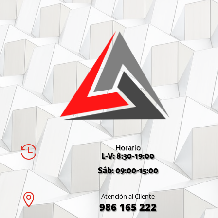
Horario

L-V: 8:30-19:00
Sáb: 09:00-15:00

Atención al Cliente
986 165 222