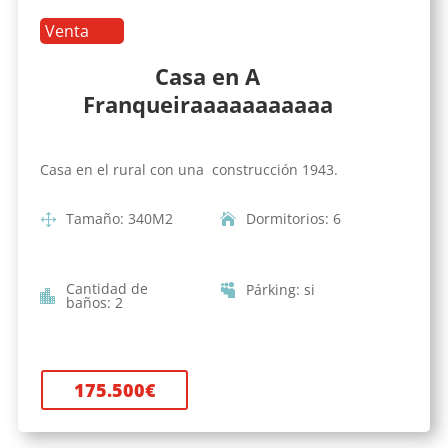
Venta
Casa en A
Franqueiraaaaaaaaaaa
Casa en el rural con una construcción 1943.
Tamaño
:
340
M2
Dormitorios
:
6
Cantidad de
Párking
:
si
baños
:
2
175.500
€