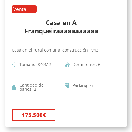
Venta
Casa en A
Franqueiraaaaaaaaaaa
Casa en el rural con una construcción 1943.
Tamaño
:
340
M2
Dormitorios
:
6
Cantidad de
Párking
:
si
baños
:
2
175.500
€