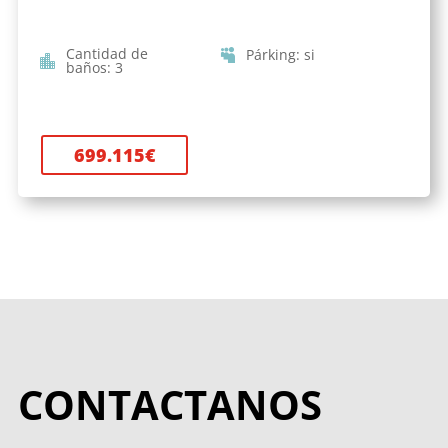
Cantidad de
Párking
:
si
baños
:
3
699.115
€
CONTACTANOS