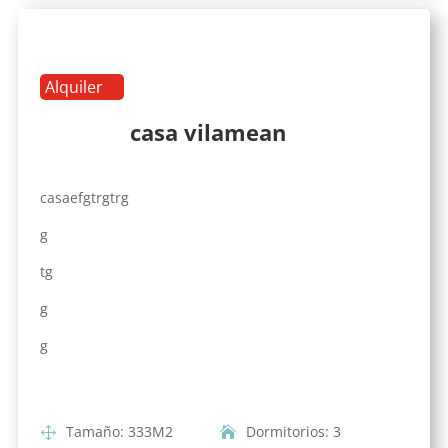
Alquiler
casa vilamean
casaefgtrgtrg
g
tg
g
g
Tamaño
:
333
M2
Dormitorios
:
3