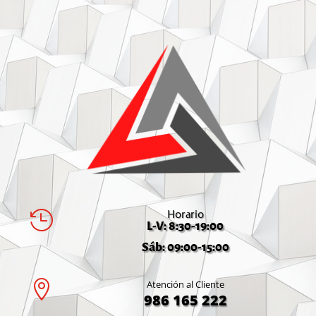
Horario

L-V: 8:30-19:00
Sáb: 09:00-15:00

Atención al Cliente
986 165 222