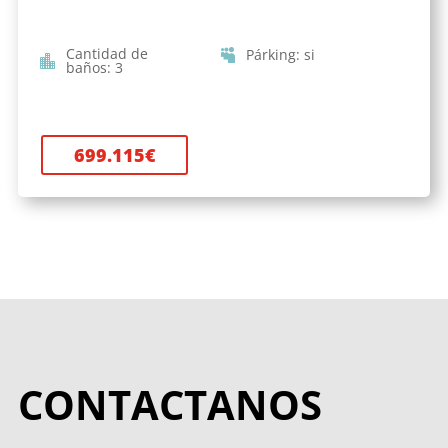
Cantidad de
Párking
:
si
baños
:
3
699.115
€
CONTACTANOS