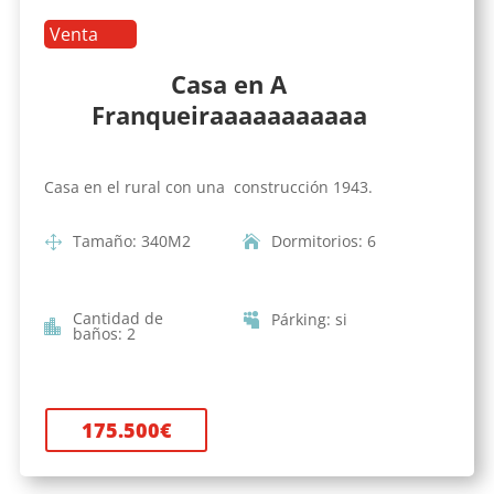
Venta
Casa en A
Franqueiraaaaaaaaaaa
Casa en el rural con una construcción 1943.
Tamaño
:
340
M2
Dormitorios
:
6
Cantidad de
Párking
:
si
baños
:
2
175.500
€