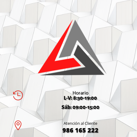
Horario

L-V: 8:30-19:00
Sáb: 09:00-15:00

Atención al Cliente
986 165 222