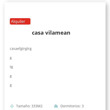
Alquiler
casa vilamean
casaefgtrgtrg
g
tg
g
g
Tamaño
:
333
M2
Dormitorios
:
3