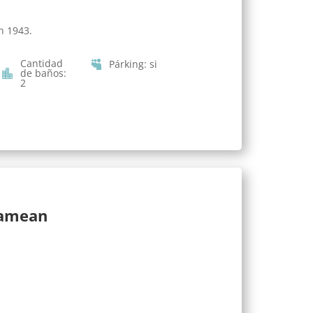
n 1943.
Cantidad
Párking
:
si
de baños
:
2
lamean