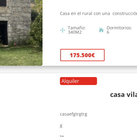
Casa en el rural con una construcció
Tamaño
:
Dormitorios
:
340
M2
6
175.500
€
Alquiler
casa vi
casaefgtrgtrg
g
tg