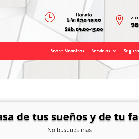
Horario


Aten
L-V: 8:30-19:00
98
Sáb: 09:00-15:00
Sobre Nosotros
Servicios
Seguro
asa de tus sueños y de tu fa
No busques más