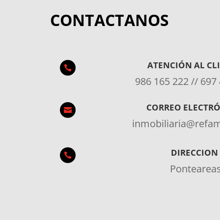
CONTACTANOS
ATENCIÓN AL CL

986 165 222 // 697
CORREO ELECTR

inmobiliaria@ref
DIRECCION

Pontearea