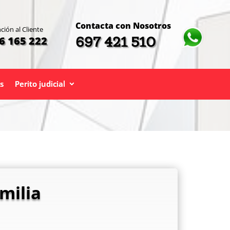
Contacta con Nosotros
ción al Cliente
697 421 510
6 165 222
s
Perito judicial
milia