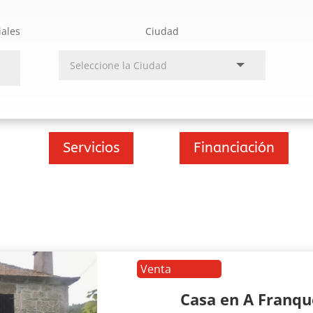
iales
Ciudad
Servicios
Financiación
Venta
Casa en A Franq