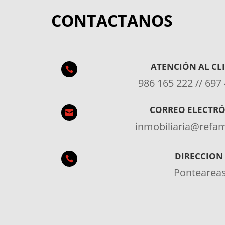
CONTACTANOS
ATENCIÓN AL CL

986 165 222 // 697
CORREO ELECTR

inmobiliaria@ref
DIRECCION

Pontearea