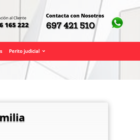
Contacta con Nosotros
ción al Cliente
697 421 510
6 165 222
s
Perito judicial
milia