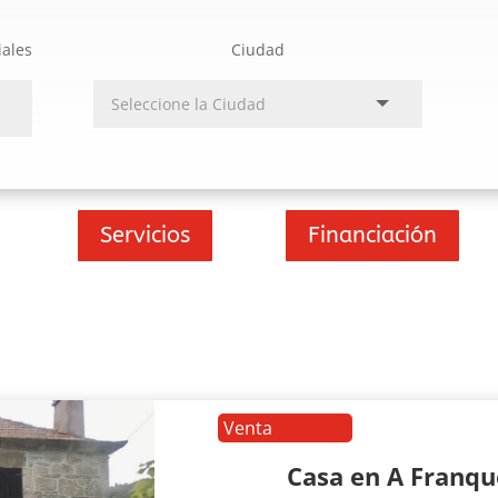
iales
Ciudad
Servicios
Financiación
Venta
Casa en A Franq