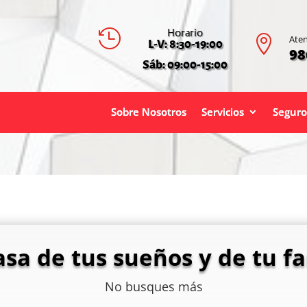
Horario


Aten
L-V: 8:30-19:00
98
Sáb: 09:00-15:00
Sobre Nosotros
Servicios
Seguro
asa de tus sueños y de tu fa
No busques más