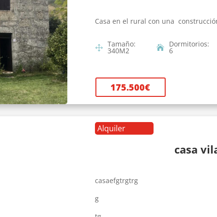
Casa en el rural con una construcció
Tamaño
:
Dormitorios
:
340
M2
6
175.500
€
Alquiler
casa vi
casaefgtrgtrg
g
tg