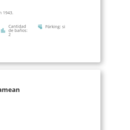
n 1943.
Cantidad
Párking
:
si
de baños
:
2
lamean