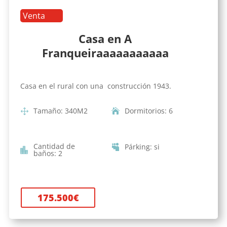
Venta
Casa en A
Franqueiraaaaaaaaaaa
Casa en el rural con una construcción 1943.
Tamaño
:
340
M2
Dormitorios
:
6
Cantidad de
Párking
:
si
baños
:
2
175.500
€