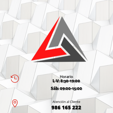
Horario

L-V: 8:30-19:00
Sáb: 09:00-15:00

Atención al Cliente
986 165 222