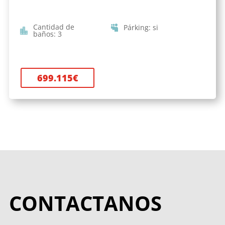
Cantidad de
Párking
:
si
baños
:
3
699.115
€
CONTACTANOS