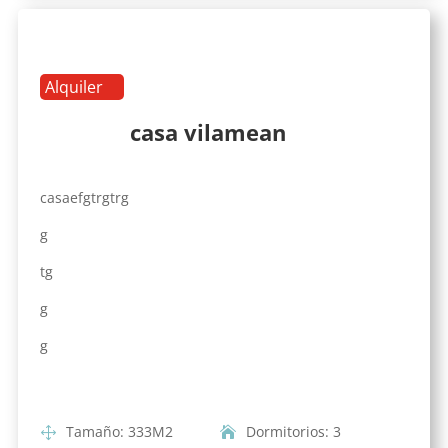
Alquiler
casa vilamean
casaefgtrgtrg
g
tg
g
g
Tamaño
:
333
M2
Dormitorios
:
3