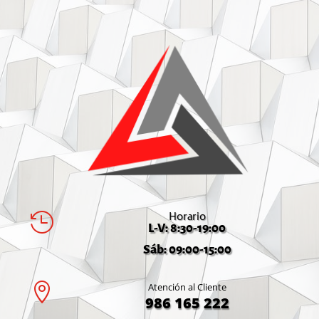
Horario

L-V: 8:30-19:00
Sáb: 09:00-15:00

Atención al Cliente
986 165 222