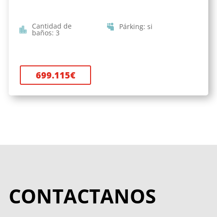
Cantidad de
Párking
:
si
baños
:
3
699.115
€
CONTACTANOS