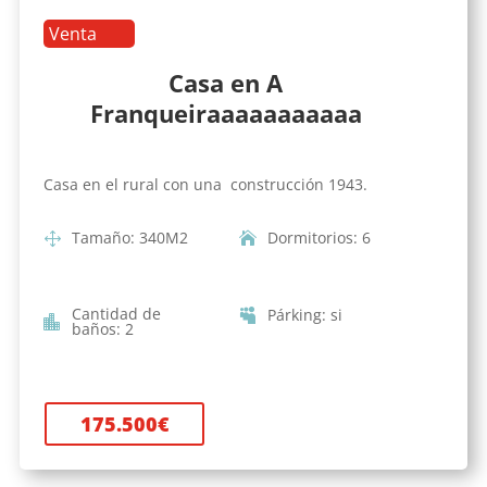
Venta
Casa en A
Franqueiraaaaaaaaaaa
Casa en el rural con una construcción 1943.
Tamaño
:
340
M2
Dormitorios
:
6
Cantidad de
Párking
:
si
baños
:
2
175.500
€