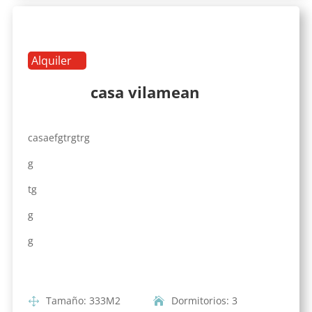
Alquiler
casa vilamean
casaefgtrgtrg
g
tg
g
g
Tamaño
:
333
M2
Dormitorios
:
3