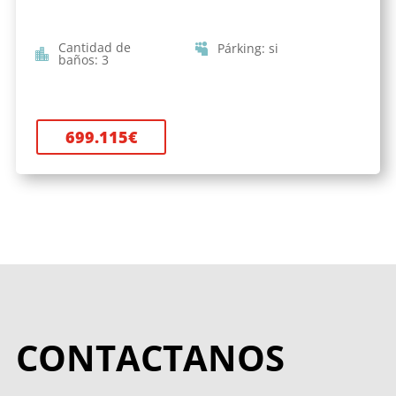
Cantidad de
Párking
:
si
baños
:
3
699.115
€
CONTACTANOS