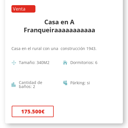
Venta
Casa en A
Franqueiraaaaaaaaaaa
Casa en el rural con una construcción 1943.
Tamaño
:
340
M2
Dormitorios
:
6
Cantidad de
Párking
:
si
baños
:
2
175.500
€