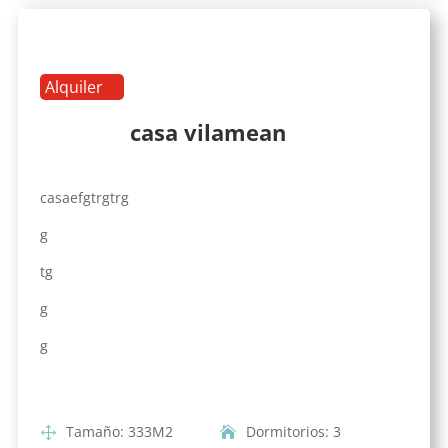
Alquiler
casa vilamean
casaefgtrgtrg
g
tg
g
g
Tamaño
:
333
M2
Dormitorios
:
3