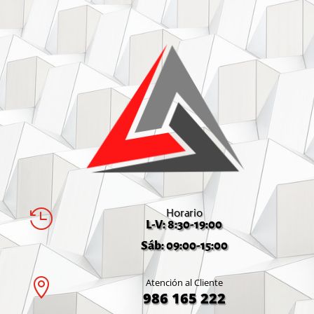
Horario

L-V: 8:30-19:00
Sáb: 09:00-15:00

Atención al Cliente
986 165 222