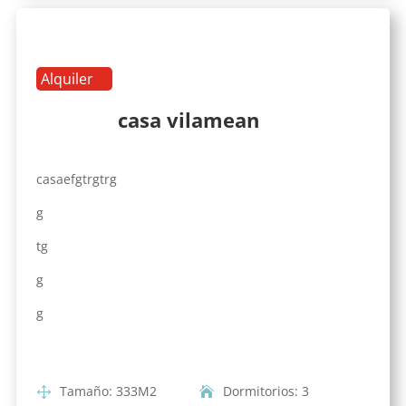
Alquiler
casa vilamean
casaefgtrgtrg
g
tg
g
g
Tamaño
:
333
M2
Dormitorios
:
3