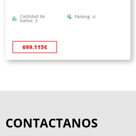
Cantidad de
Párking
:
si
baños
:
3
699.115
€
CONTACTANOS