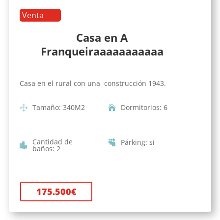
Venta
Casa en A
Franqueiraaaaaaaaaaa
Casa en el rural con una construcción 1943.
Tamaño
:
340
M2
Dormitorios
:
6
Cantidad de
Párking
:
si
baños
:
2
175.500
€