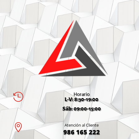
Horario

L-V: 8:30-19:00
Sáb: 09:00-15:00

Atención al Cliente
986 165 222