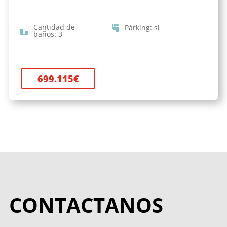
Cantidad de
Párking
:
si
baños
:
3
699.115
€
CONTACTANOS