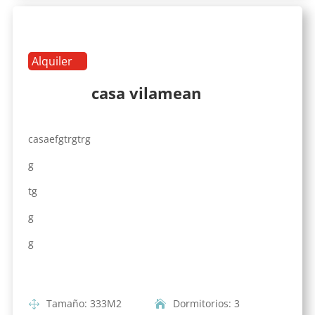
Alquiler
casa vilamean
casaefgtrgtrg
g
tg
g
g
Tamaño
:
333
M2
Dormitorios
:
3