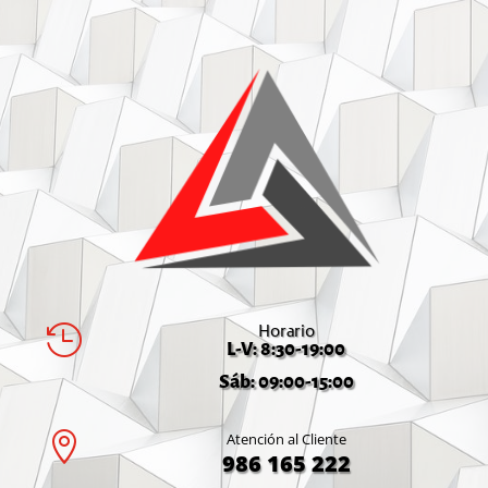
Horario

L-V: 8:30-19:00
Sáb: 09:00-15:00

Atención al Cliente
986 165 222