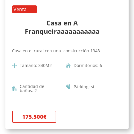
Venta
Casa en A
Franqueiraaaaaaaaaaa
Casa en el rural con una construcción 1943.
Tamaño
:
340
M2
Dormitorios
:
6
Cantidad de
Párking
:
si
baños
:
2
175.500
€