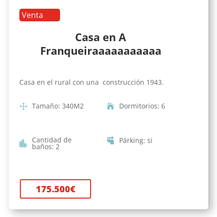
Venta
Casa en A
Franqueiraaaaaaaaaaa
Casa en el rural con una construcción 1943.
Tamaño
:
340
M2
Dormitorios
:
6
Cantidad de
Párking
:
si
baños
:
2
175.500
€