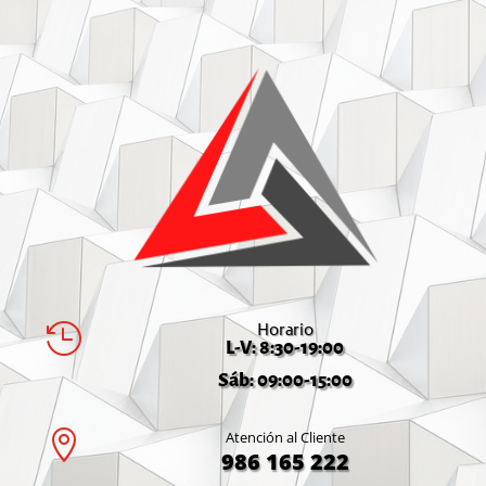
Horario

L-V: 8:30-19:00
Sáb: 09:00-15:00

Atención al Cliente
986 165 222