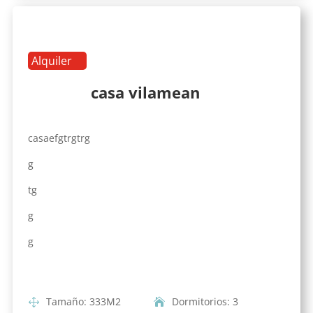
Alquiler
casa vilamean
casaefgtrgtrg
g
tg
g
g
Tamaño
:
333
M2
Dormitorios
:
3