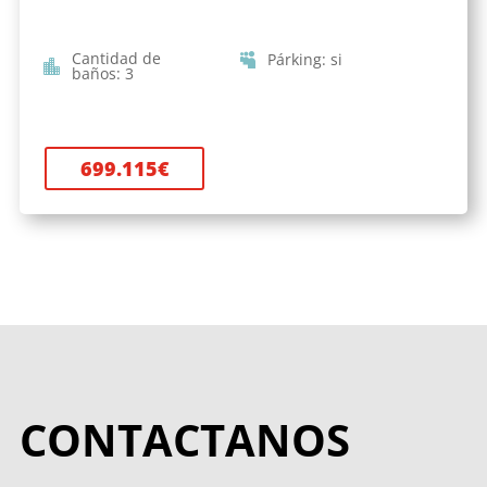
Cantidad de
Párking
:
si
baños
:
3
699.115
€
CONTACTANOS