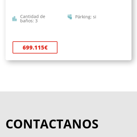
Cantidad de
Párking
:
si
baños
:
3
699.115
€
CONTACTANOS