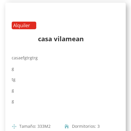
Alquiler
casa vilamean
casaefgtrgtrg
g
tg
g
g
Tamaño
:
333
M2
Dormitorios
:
3