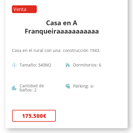
Venta
Casa en A
Franqueiraaaaaaaaaaa
Casa en el rural con una construcción 1943.
Tamaño
:
340
M2
Dormitorios
:
6
Cantidad de
Párking
:
si
baños
:
2
175.500
€