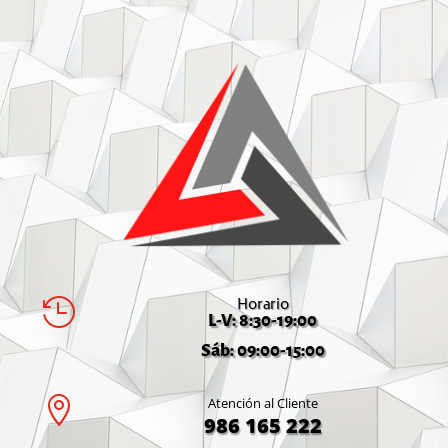
Horario

L-V: 8:30-19:00
Sáb: 09:00-15:00

Atención al Cliente
986 165 222