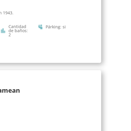
n 1943.
Cantidad
Párking
:
si
de baños
:
2
lamean