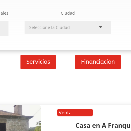
iales
Ciudad
Servicios
Financiación
Venta
Casa en A Franq