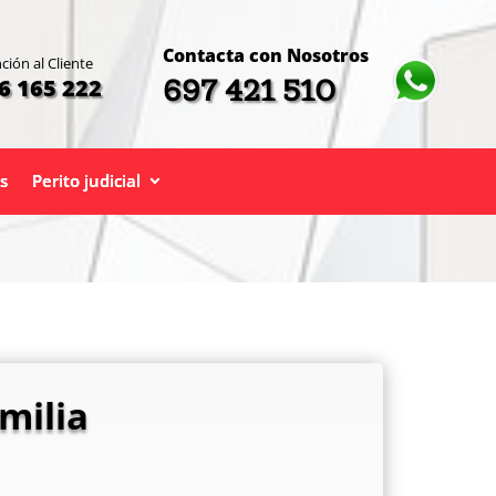
Contacta con Nosotros
ción al Cliente
697 421 510
6 165 222
s
Perito judicial
milia