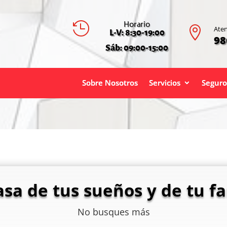
Horario


Aten
L-V: 8:30-19:00
98
Sáb: 09:00-15:00
Sobre Nosotros
Servicios
Seguro
asa de tus sueños y de tu fa
No busques más