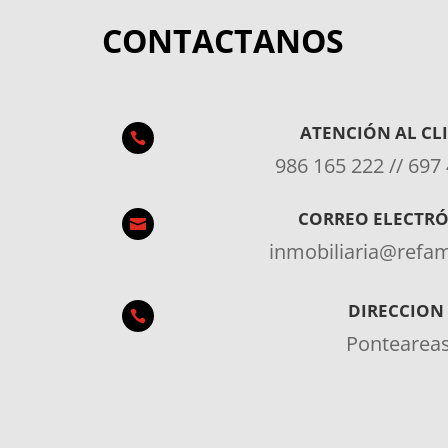
CONTACTANOS
ATENCIÓN AL CL

986 165 222 // 697
CORREO ELECTR

inmobiliaria@ref
DIRECCION

Pontearea