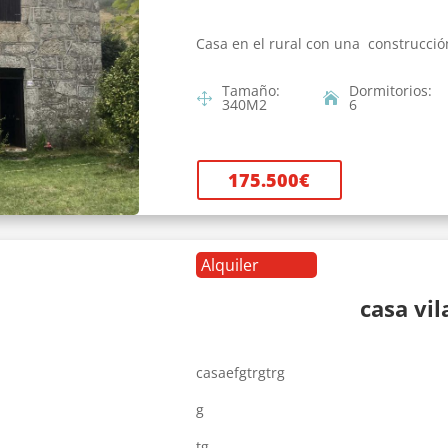
Casa en el rural con una construcció
Tamaño
:
Dormitorios
:
340
M2
6
175.500
€
Alquiler
casa vi
casaefgtrgtrg
g
tg