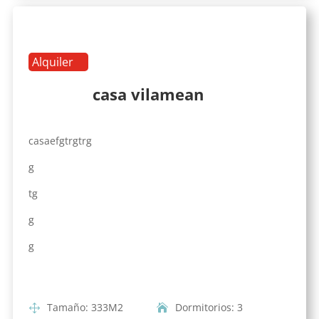
Alquiler
casa vilamean
casaefgtrgtrg
g
tg
g
g
Tamaño
:
333
M2
Dormitorios
:
3