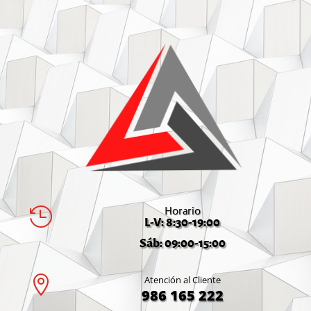
Horario

L-V: 8:30-19:00
Sáb: 09:00-15:00

Atención al Cliente
986 165 222