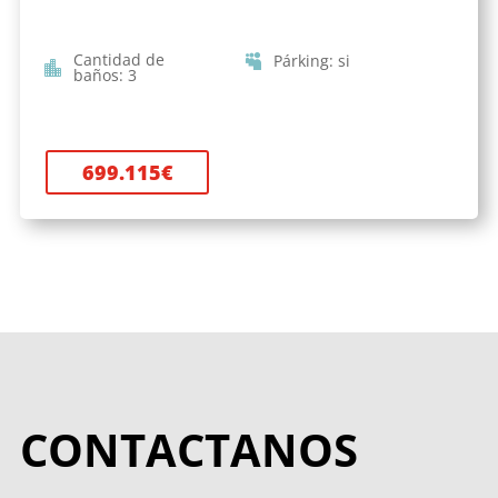
Cantidad de
Párking
:
si
baños
:
3
699.115
€
CONTACTANOS