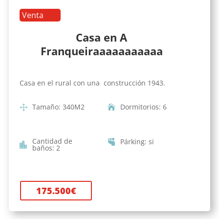
Venta
Casa en A
Franqueiraaaaaaaaaaa
Casa en el rural con una construcción 1943.
Tamaño
:
340
M2
Dormitorios
:
6
Cantidad de
Párking
:
si
baños
:
2
175.500
€