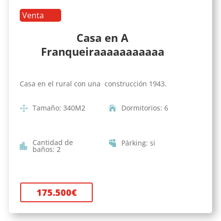
Venta
Casa en A
Franqueiraaaaaaaaaaa
Casa en el rural con una construcción 1943.
Tamaño
:
340
M2
Dormitorios
:
6
Cantidad de
Párking
:
si
baños
:
2
175.500
€