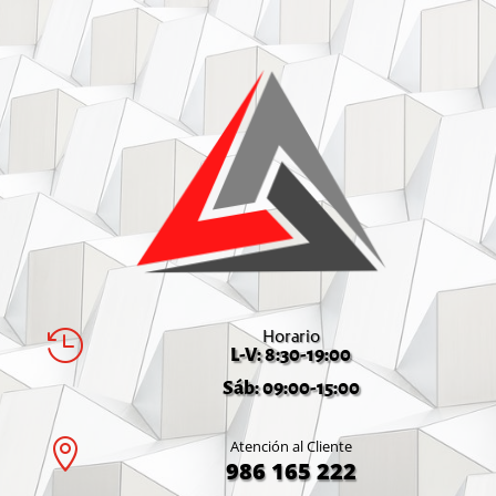
Horario

L-V: 8:30-19:00
Sáb: 09:00-15:00

Atención al Cliente
986 165 222