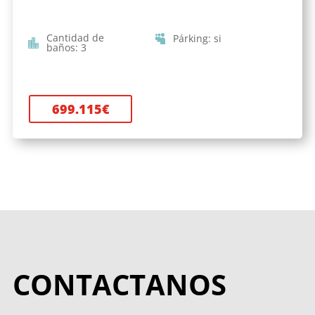
Cantidad de
Párking
:
si
baños
:
3
699.115
€
CONTACTANOS