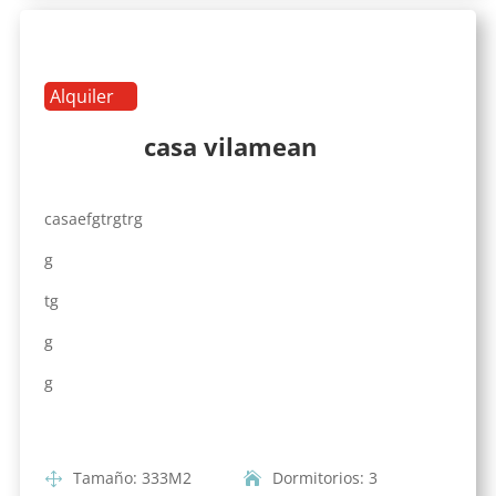
Alquiler
casa vilamean
casaefgtrgtrg
g
tg
g
g
Tamaño
:
333
M2
Dormitorios
:
3