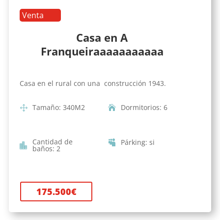
Venta
Casa en A
Franqueiraaaaaaaaaaa
Casa en el rural con una construcción 1943.
Tamaño
:
340
M2
Dormitorios
:
6
Cantidad de
Párking
:
si
baños
:
2
175.500
€