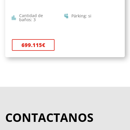
Cantidad de
Párking
:
si
baños
:
3
699.115
€
CONTACTANOS