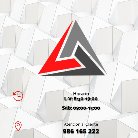
Horario

L-V: 8:30-19:00
Sáb: 09:00-15:00

Atención al Cliente
986 165 222