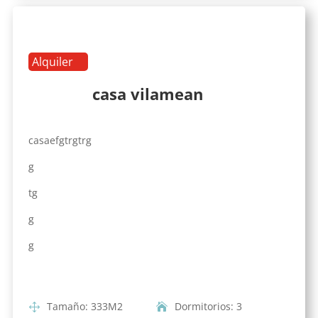
Alquiler
casa vilamean
casaefgtrgtrg
g
tg
g
g
Tamaño
:
333
M2
Dormitorios
:
3