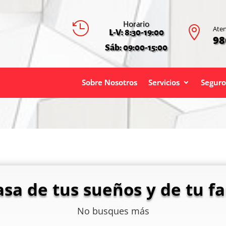
Horario


Aten
L-V: 8:30-19:00
98
Sáb: 09:00-15:00
Sobre Nosotros
Servicios
Seguro
asa de tus sueños y de tu fa
No busques más