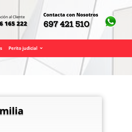
Contacta con Nosotros
ción al Cliente
697 421 510
6 165 222
s
Perito judicial
milia