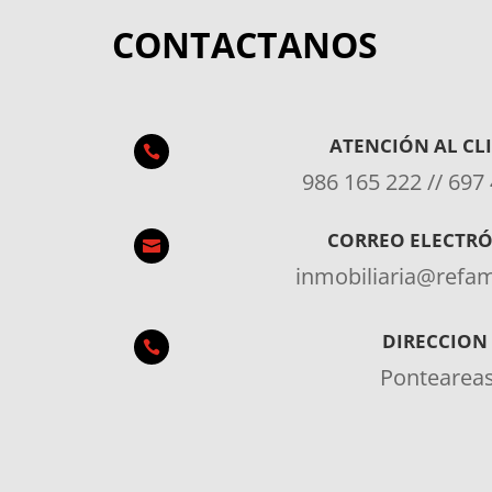
CONTACTANOS
ATENCIÓN AL CL

986 165 222 // 697
CORREO ELECTR

inmobiliaria@ref
DIRECCION

Pontearea