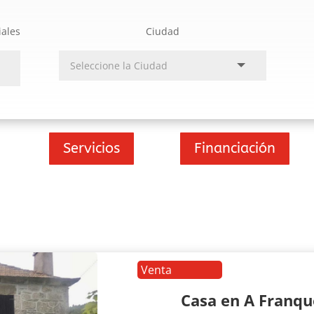
iales
Ciudad
Servicios
Financiación
Venta
Casa en A Franq