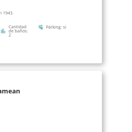
n 1943.
Cantidad
Párking
:
si
de baños
:
2
lamean