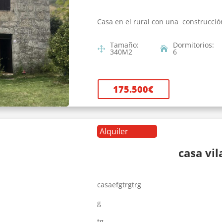
Casa en el rural con una construcció
Tamaño
:
Dormitorios
:
340
M2
6
175.500
€
Alquiler
casa vi
casaefgtrgtrg
g
tg