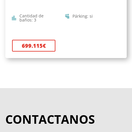
Cantidad de
Párking
:
si
baños
:
3
699.115
€
CONTACTANOS