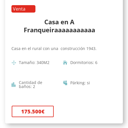
Venta
Casa en A
Franqueiraaaaaaaaaaa
Casa en el rural con una construcción 1943.
Tamaño
:
340
M2
Dormitorios
:
6
Cantidad de
Párking
:
si
baños
:
2
175.500
€