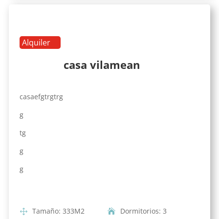
Alquiler
casa vilamean
casaefgtrgtrg
g
tg
g
g
Tamaño
:
333
M2
Dormitorios
:
3