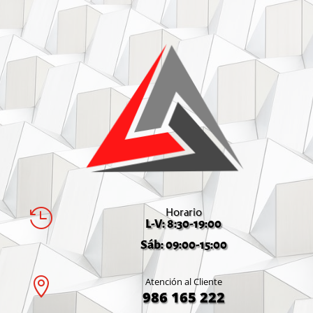
Horario

L-V: 8:30-19:00
Sáb: 09:00-15:00

Atención al Cliente
986 165 222