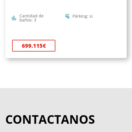
Cantidad de
Párking
:
si
baños
:
3
699.115
€
CONTACTANOS