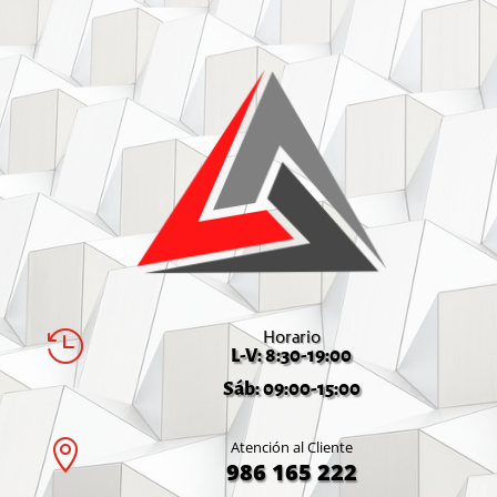
Horario

L-V: 8:30-19:00
Sáb: 09:00-15:00

Atención al Cliente
986 165 222