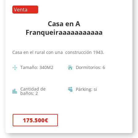
Venta
Casa en A
Franqueiraaaaaaaaaaa
Casa en el rural con una construcción 1943.
Tamaño
:
340
M2
Dormitorios
:
6
Cantidad de
Párking
:
si
baños
:
2
175.500
€