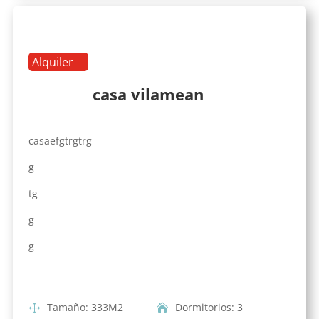
Alquiler
casa vilamean
casaefgtrgtrg
g
tg
g
g
Tamaño
:
333
M2
Dormitorios
:
3