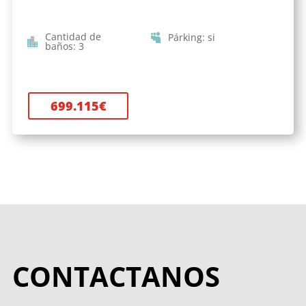
Cantidad de
Párking
:
si
baños
:
3
699.115
€
CONTACTANOS