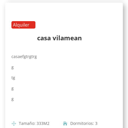
Alquiler
casa vilamean
casaefgtrgtrg
g
tg
g
g
Tamaño
:
333
M2
Dormitorios
:
3