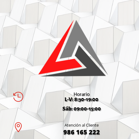
Horario

L-V: 8:30-19:00
Sáb: 09:00-15:00

Atención al Cliente
986 165 222