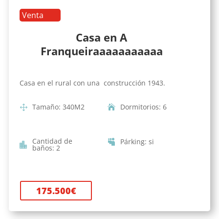
Venta
Casa en A
Franqueiraaaaaaaaaaa
Casa en el rural con una construcción 1943.
Tamaño
:
340
M2
Dormitorios
:
6
Cantidad de
Párking
:
si
baños
:
2
175.500
€