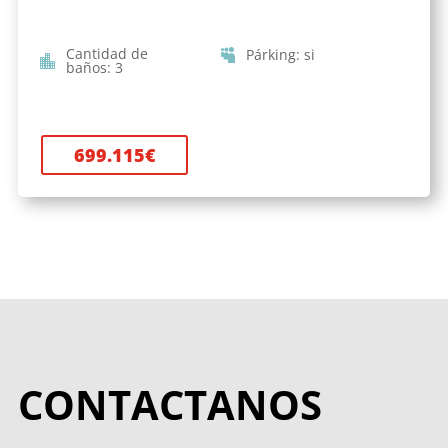
Cantidad de
Párking
:
si
baños
:
3
699.115
€
CONTACTANOS