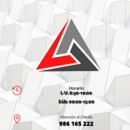
Horario

L-V: 8:30-19:00
Sáb: 09:00-15:00

Atención al Cliente
986 165 222