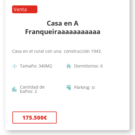
Venta
Casa en A
Franqueiraaaaaaaaaaa
Casa en el rural con una construcción 1943.
Tamaño
:
340
M2
Dormitorios
:
6
Cantidad de
Párking
:
si
baños
:
2
175.500
€