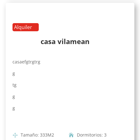
Alquiler
casa vilamean
casaefgtrgtrg
g
tg
g
g
Tamaño
:
333
M2
Dormitorios
:
3