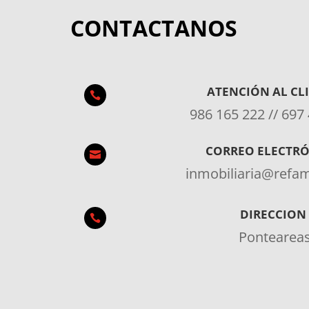
CONTACTANOS
ATENCIÓN AL CL

986 165 222 // 697
CORREO ELECTR

inmobiliaria@ref
DIRECCION

Pontearea