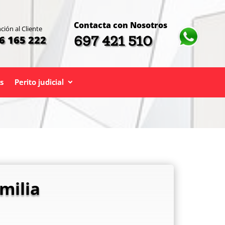
Contacta con Nosotros
ción al Cliente
697 421 510
6 165 222
s
Perito judicial
milia