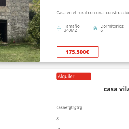
Casa en el rural con una construcció
Tamaño
:
Dormitorios
:
340
M2
6
175.500
€
Alquiler
casa vi
casaefgtrgtrg
g
tg