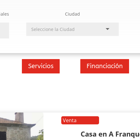
iales
Ciudad
Servicios
Financiación
Venta
Casa en A Franq