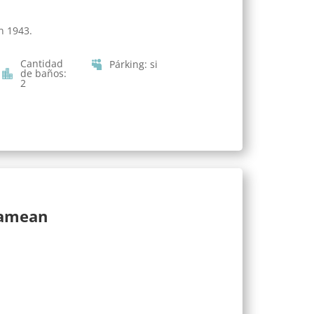
n 1943.
Cantidad
Párking
:
si
de baños
:
2
lamean