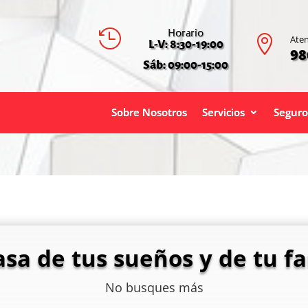
Horario


Aten
L-V: 8:30-19:00
98
Sáb: 09:00-15:00
Sobre Nosotros
Servicios
Seguro
asa de tus sueños y de tu fa
No busques más