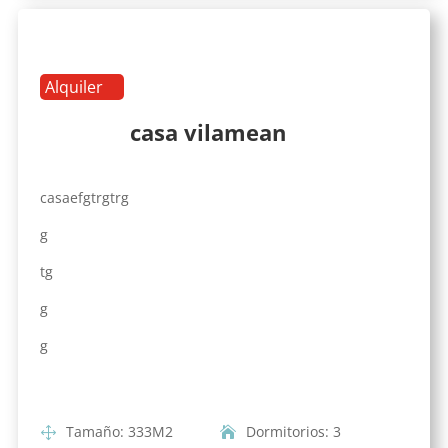
Alquiler
casa vilamean
casaefgtrgtrg
g
tg
g
g
Tamaño
:
333
M2
Dormitorios
:
3