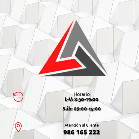
Horario

L-V: 8:30-19:00
Sáb: 09:00-15:00

Atención al Cliente
986 165 222