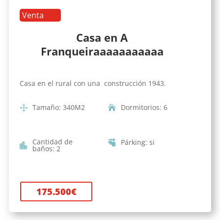
Venta
Casa en A
Franqueiraaaaaaaaaaa
Casa en el rural con una construcción 1943.
Tamaño
:
340
M2
Dormitorios
:
6
Cantidad de
Párking
:
si
baños
:
2
175.500
€