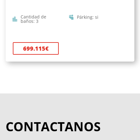
Cantidad de
Párking
:
si
baños
:
3
699.115
€
CONTACTANOS