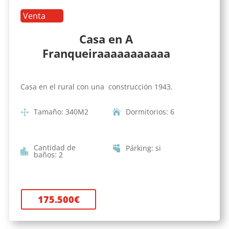
Venta
Casa en A
Franqueiraaaaaaaaaaa
Casa en el rural con una construcción 1943.
Tamaño
:
340
M2
Dormitorios
:
6
Cantidad de
Párking
:
si
baños
:
2
175.500
€