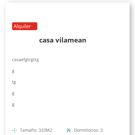
Alquiler
casa vilamean
casaefgtrgtrg
g
tg
g
g
Tamaño
:
333
M2
Dormitorios
:
3