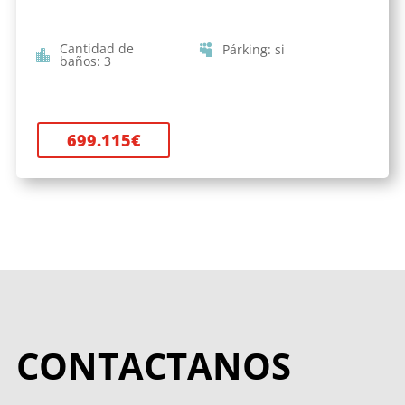
Cantidad de
Párking
:
si
baños
:
3
699.115
€
CONTACTANOS