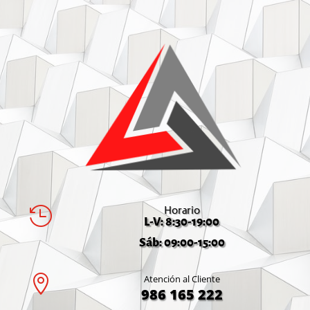
Horario

L-V: 8:30-19:00
Sáb: 09:00-15:00

Atención al Cliente
986 165 222