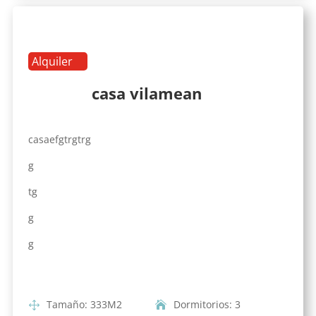
Alquiler
casa vilamean
casaefgtrgtrg
g
tg
g
g
Tamaño
:
333
M2
Dormitorios
:
3