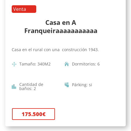
Venta
Casa en A
Franqueiraaaaaaaaaaa
Casa en el rural con una construcción 1943.
Tamaño
:
340
M2
Dormitorios
:
6
Cantidad de
Párking
:
si
baños
:
2
175.500
€