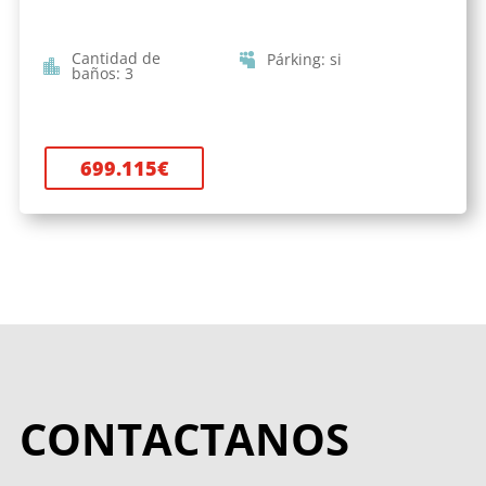
Cantidad de
Párking
:
si
baños
:
3
699.115
€
CONTACTANOS