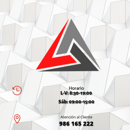
Horario

L-V: 8:30-19:00
Sáb: 09:00-15:00

Atención al Cliente
986 165 222