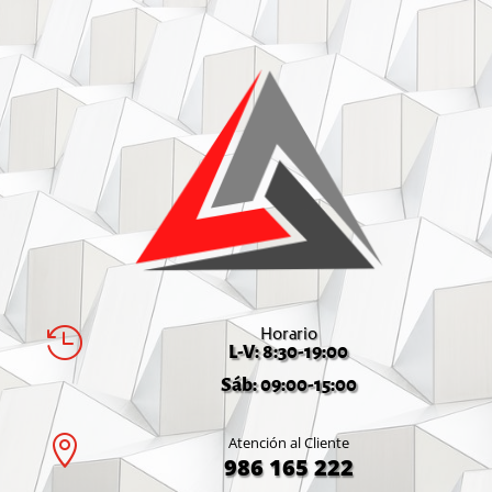
Horario

L-V: 8:30-19:00
Sáb: 09:00-15:00

Atención al Cliente
986 165 222