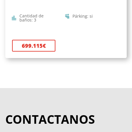
Cantidad de
Párking
:
si
baños
:
3
699.115
€
CONTACTANOS