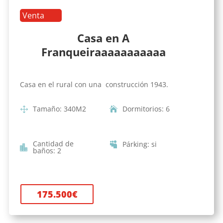
Venta
Casa en A
Franqueiraaaaaaaaaaa
Casa en el rural con una construcción 1943.
Tamaño
:
340
M2
Dormitorios
:
6
Cantidad de
Párking
:
si
baños
:
2
175.500
€