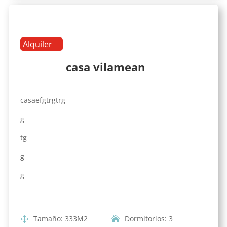
Alquiler
casa vilamean
casaefgtrgtrg
g
tg
g
g
Tamaño
:
333
M2
Dormitorios
:
3