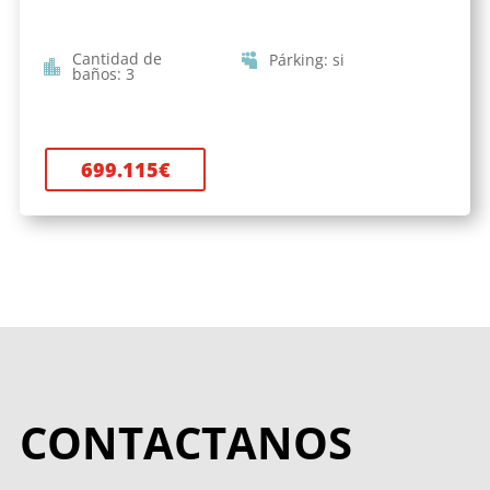
Cantidad de
Párking
:
si
baños
:
3
699.115
€
CONTACTANOS