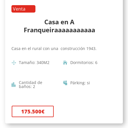
Venta
Casa en A
Franqueiraaaaaaaaaaa
Casa en el rural con una construcción 1943.
Tamaño
:
340
M2
Dormitorios
:
6
Cantidad de
Párking
:
si
baños
:
2
175.500
€