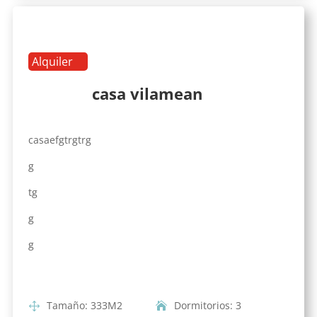
Alquiler
casa vilamean
casaefgtrgtrg
g
tg
g
g
Tamaño
:
333
M2
Dormitorios
:
3