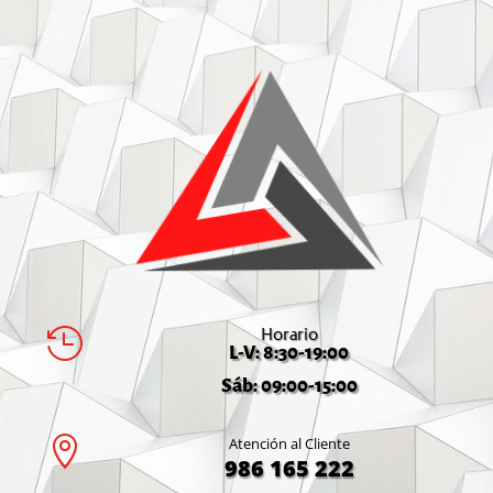
Horario

L-V: 8:30-19:00
Sáb: 09:00-15:00

Atención al Cliente
986 165 222