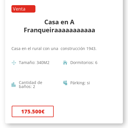
Venta
Casa en A
Franqueiraaaaaaaaaaa
Casa en el rural con una construcción 1943.
Tamaño
:
340
M2
Dormitorios
:
6
Cantidad de
Párking
:
si
baños
:
2
175.500
€