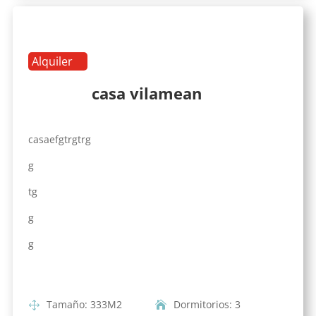
Alquiler
casa vilamean
casaefgtrgtrg
g
tg
g
g
Tamaño
:
333
M2
Dormitorios
:
3