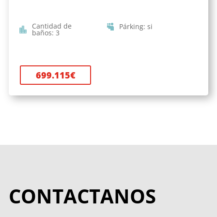
Cantidad de
Párking
:
si
baños
:
3
699.115
€
CONTACTANOS