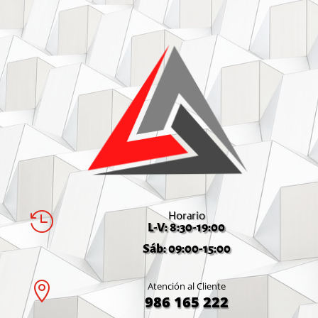
Horario

L-V: 8:30-19:00
Sáb: 09:00-15:00

Atención al Cliente
986 165 222