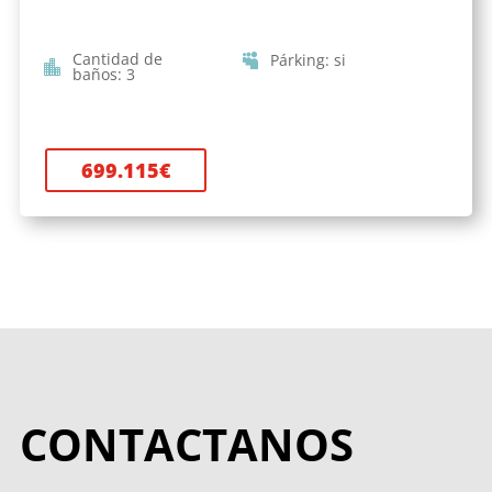
Cantidad de
Párking
:
si
baños
:
3
699.115
€
CONTACTANOS