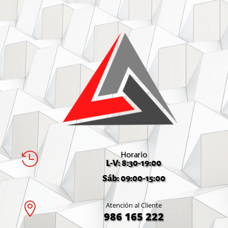
Horario

L-V: 8:30-19:00
Sáb: 09:00-15:00

Atención al Cliente
986 165 222