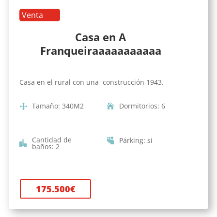
Venta
Casa en A
Franqueiraaaaaaaaaaa
Casa en el rural con una construcción 1943.
Tamaño
:
340
M2
Dormitorios
:
6
Cantidad de
Párking
:
si
baños
:
2
175.500
€