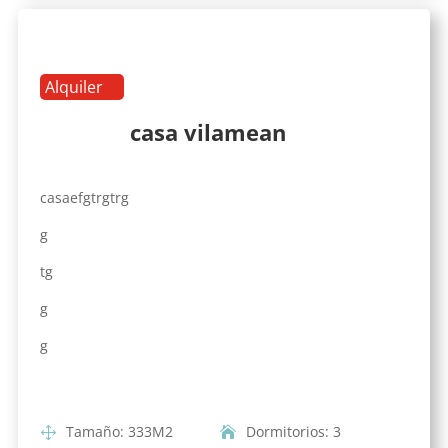
Alquiler
casa vilamean
casaefgtrgtrg
g
tg
g
g
Tamaño
:
333
M2
Dormitorios
:
3