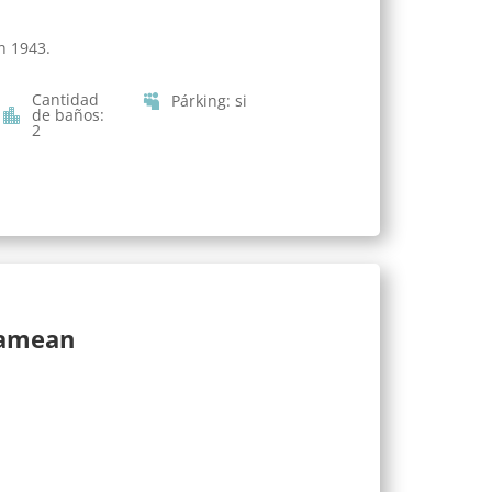
n 1943.
Cantidad
Párking
:
si
de baños
:
2
lamean