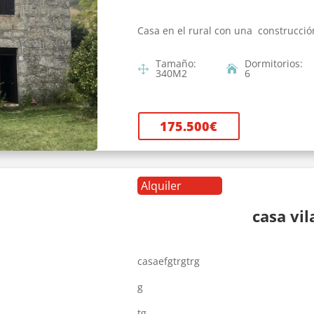
Casa en el rural con una construcció
Tamaño
:
Dormitorios
:
340
M2
6
175.500
€
Alquiler
casa vi
casaefgtrgtrg
g
tg