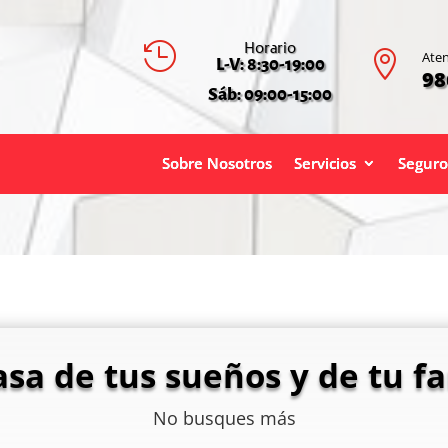
Horario


Aten
L-V: 8:30-19:00
98
Sáb: 09:00-15:00
Sobre Nosotros
Servicios
Seguro
asa de tus sueños y de tu fa
No busques más