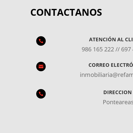
CONTACTANOS
ATENCIÓN AL CL

986 165 222 // 697
CORREO ELECTR

inmobiliaria@ref
DIRECCION

Pontearea