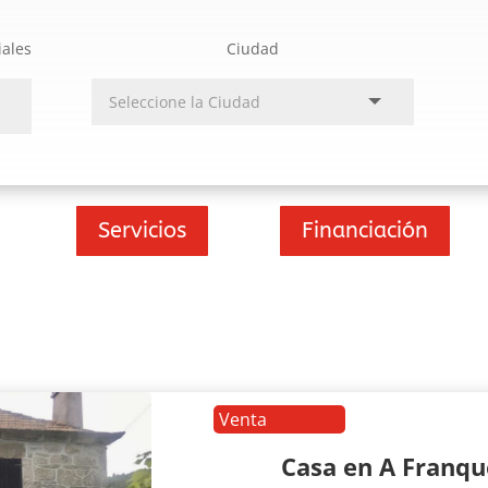
iales
Ciudad
Servicios
Financiación
Venta
Casa en A Franq