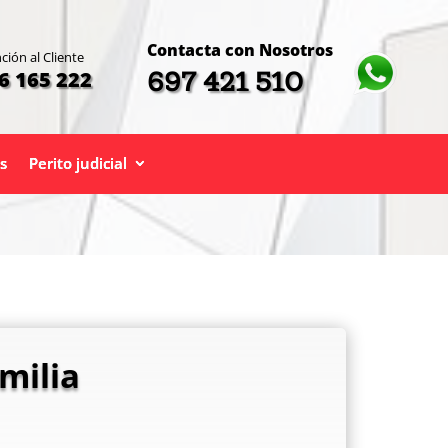
Contacta con Nosotros
ción al Cliente
697 421 510
6 165 222
s
Perito judicial
milia