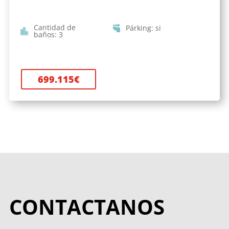
Cantidad de
Párking
:
si
baños
:
3
699.115
€
CONTACTANOS