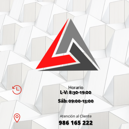
Horario

L-V: 8:30-19:00
Sáb: 09:00-15:00

Atención al Cliente
986 165 222