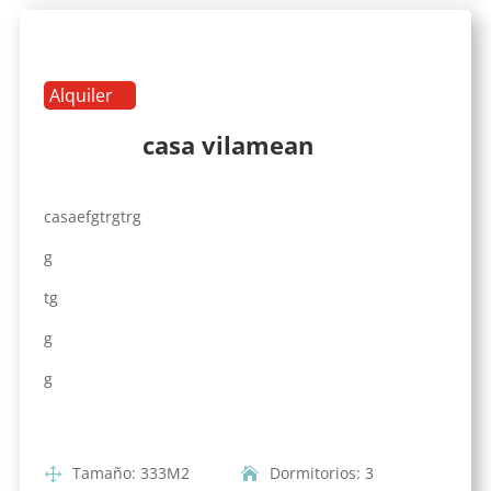
Alquiler
casa vilamean
casaefgtrgtrg
g
tg
g
g
Tamaño
:
333
M2
Dormitorios
:
3