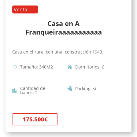
Venta
Casa en A
Franqueiraaaaaaaaaaa
Casa en el rural con una construcción 1943.
Tamaño
:
340
M2
Dormitorios
:
6
Cantidad de
Párking
:
si
baños
:
2
175.500
€